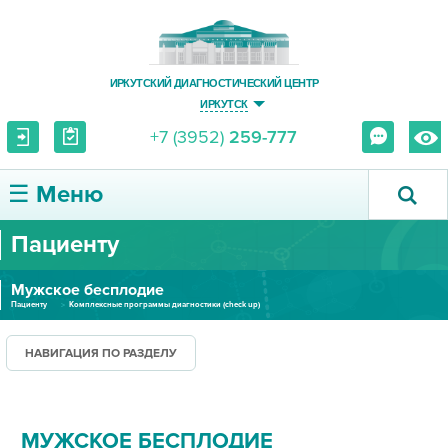
ИРКУТСКИЙ ДИАГНОСТИЧЕСКИЙ ЦЕНТР
ИРКУТСК
+7 (3952)
259-777
☰ Меню
Пациенту
О ЦЕНТРЕ
Мужское бесплодие
УСЛУГИ И ЦЕНЫ
Пациенту
Комплексные программы диагностики (check up)
ПАЦИЕНТУ
НАВИГАЦИЯ ПО РАЗДЕЛУ
ВРАЧУ
МУЖСКОЕ БЕСПЛОДИЕ
ПРАВОВАЯ ИНФОРМАЦИЯ