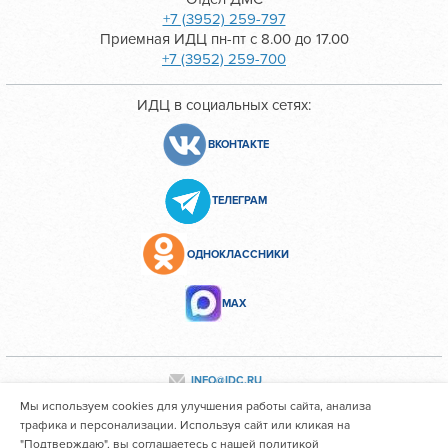
+7 (3952) 259-797
Приемная ИДЦ пн-пт с 8.00 до 17.00
+7 (3952) 259-700
ИДЦ в социальных сетях:
ВКОНТАКТЕ
ТЕЛЕГРАМ
ОДНОКЛАССНИКИ
МАХ
INFO@IDC.RU
Мы используем cookies для улучшения работы сайта, анализа
трафика и персонализации. Используя сайт или кликая на
"Подтверждаю", вы соглашаетесь с нашей политикой
Все персональные данные сотрудников размещены с их