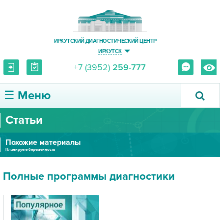
ИРКУТСКИЙ ДИАГНОСТИЧЕСКИЙ ЦЕНТР
ИРКУТСК
+7 (3952)
259-777
☰ Меню
Статьи
О ЦЕНТРЕ
Похожие материалы
УСЛУГИ И ЦЕНЫ
Планируете беременность
ПАЦИЕНТУ
Полные программы диагностики
ВРАЧУ
ПРАВОВАЯ ИНФОРМАЦИЯ