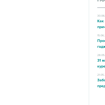
30.06
Как 
при
15.06
Про
гад
28.05
31 м
кур
21.05
Заб
пред