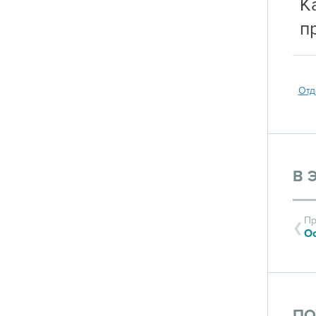
К
п
Отд
В 
Пр
ПО