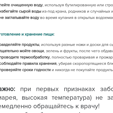
пейте очищенную воду
, используя бутилированную или стр
избегайте сырой воды
из-под крана, родников и случайных 
не заглатывайте воду
во время купания в открытых водоемах
отовление и хранение пищи:
разделяйте продукты
, используя разные ножи и доски для с
тщательно мойте овощи
, зелень и фрукты, после чего обдав
проводите термообработку
, полностью проваривая и прожари
соблюдайте правила хранения
, убирая скоропортящиеся блю
проверяйте сроки годности
и никогда не покупайте продукт
ажно:
при первых признаках забол
иарея, высокая температура) не з
емедленно обращайтесь к врачу!