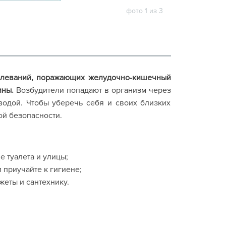
фото 1 из 3
олеваний, поражающих желудочно-кишечный
ины.
Возбудители попадают в организм через
водой. Чтобы уберечь себя и своих близких
ой безопасности.
 туалета и улицы;
и приучайте к гигиене;
жеты и сантехнику.