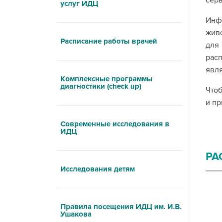
сер
услуг ИДЦ
Инф
живо
Расписание работы врачей
для
рас
явля
Комплексные программы
диагностики (check up)
Чтоб
и пр
Современные исследования в
ИДЦ
РА
Исследования детям
Правила посещения ИДЦ им. И.В.
Ушакова