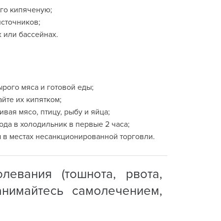
ого кипяченую;
источников;
 или бассейнах.
ырого мяса и готовой еды;
айте их кипятком;
вая мясо, птицу, рыбу и яйца;
да в холодильник в первые 2 часа;
ы в местах несанкционированной торговли.
евания (тошнота, рвота,
анимайтесь самолечением,