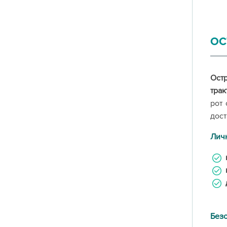
ОС
Ост
трак
рот
дост
Личн
Безо