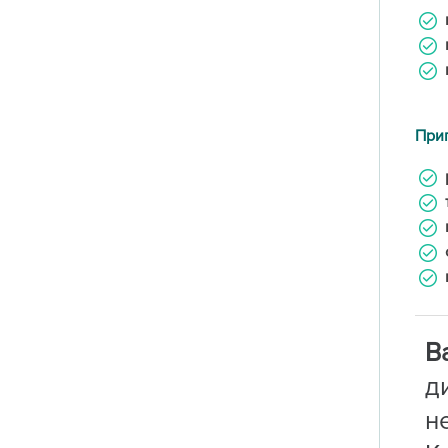
Приг
В
д
н