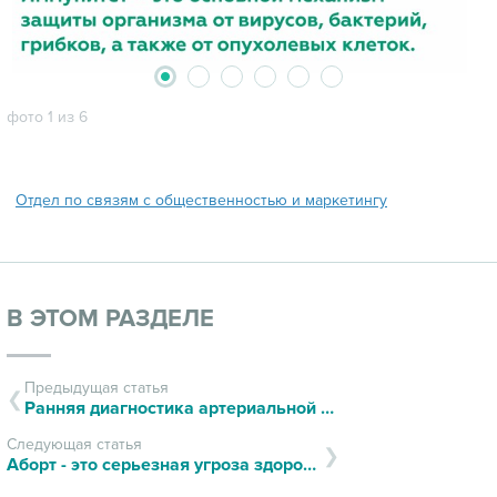
2
3
4
5
6
1
фото 1 из 6
Отдел по связям с общественностью и маркетингу
В ЭТОМ РАЗДЕЛЕ
Предыдущая статья
Ранняя диагностика артериальной гипертонии
Следующая статья
Аборт - это серьезная угроза здоровью женщины