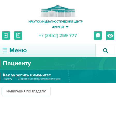
ИРКУТСКИЙ ДИАГНОСТИЧЕСКИЙ ЦЕНТР
ИРКУТСК
+7 (3952)
259-777
☰ Меню
Пациенту
О ЦЕНТРЕ
Как укрепить иммунитет
УСЛУГИ И ЦЕНЫ
Пациенту
Современная профилактика заболеваний
ПАЦИЕНТУ
НАВИГАЦИЯ ПО РАЗДЕЛУ
ВРАЧУ
ПРАВОВАЯ ИНФОРМАЦИЯ