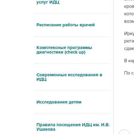
услуг ИДЦ
кров
кото
возм
Расписание работы врачей
Ирку
реги
Комплексные программы
сдаю
диагностики (check up)
В ка
По с
Современные исследования в
ИДЦ
Исследования детям
Правила посещения ИДЦ им. И.В.
Ушакова