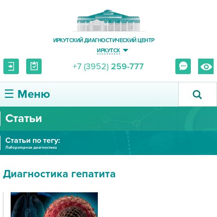
ИРКУТСКИЙ ДИАГНОСТИЧЕСКИЙ ЦЕНТР
ИРКУТСК
+7 (3952)
259-777
☰ Меню
Статьи
О ЦЕНТРЕ
Статьи по тегу:
УСЛУГИ И ЦЕНЫ
Лабораторная диагностика
ПАЦИЕНТУ
Диагностика гепатита
ВРАЧУ
ПРАВОВАЯ ИНФОРМАЦИЯ