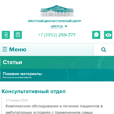
ИРКУТСКИЙ ДИАГНОСТИЧЕСКИЙ ЦЕНТР
ИРКУТСК
+7 (3952)
259-777
☰ Меню
Статьи
О ЦЕНТРЕ
Похожие материалы
УСЛУГИ И ЦЕНЫ
Рентгенологический кабинет
ПАЦИЕНТУ
Консультативный отдел
ВРАЧУ
27 января 2025
Комплексное обследование и лечение пациентов в
амбулаторных условиях с применением самых
ПРАВОВАЯ ИНФОРМАЦИЯ